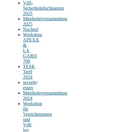
VdS-
Sicherheitsfachtagung
2025
Mitgliederversammlung
2025
Nachruf
Workshop
APEXX
&
LA
GARD
700
TESK
Treff
2024
security
essen
Mitgliederversammlung
2024
Workshop
für
Versicherungen
und
VdS
bei