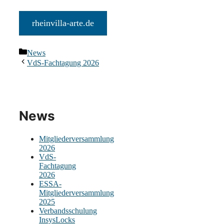
rheinvilla-arte.de
Kategorien
News
VdS-Fachtagung 2026
News
Mitgliederversammlung
2026
VdS-
Fachtagung
2026
ESSA-
Mitgliederversammlung
2025
Verbandsschulung
InsysLocks