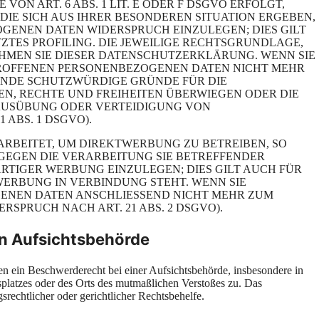
N ART. 6 ABS. 1 LIT. E ODER F DSGVO ERFOLGT,
 DIE SICH AUS IHRER BESONDEREN SITUATION ERGEBEN,
GENEN DATEN WIDERSPRUCH EINZULEGEN; DIES GILT
ZTES PROFILING. DIE JEWEILIGE RECHTSGRUNDLAGE,
HMEN SIE DIESER DATENSCHUTZERKLÄRUNG. WENN SIE
TROFFENEN PERSONENBEZOGENEN DATEN NICHT MEHR
GENDE SCHUTZWÜRDIGE GRÜNDE FÜR DIE
EN, RECHTE UND FREIHEITEN ÜBERWIEGEN ODER DIE
AUSÜBUNG ODER VERTEIDIGUNG VON
ABS. 1 DSGVO).
RBEITET, UM DIREKTWERBUNG ZU BETREIBEN, SO
 GEGEN DIE VERARBEITUNG SIE BETREFFENDER
TIGER WERBUNG EINZULEGEN; DIES GILT AUCH FÜR
TWERBUNG IN VERBINDUNG STEHT. WENN SIE
ENEN DATEN ANSCHLIESSEND NICHT MEHR ZUM
PRUCH NACH ART. 21 ABS. 2 DSGVO).
n Aufsichtsbehörde
 ein Beschwerderecht bei einer Aufsichtsbehörde, insbesondere in
tsplatzes oder des Orts des mutmaßlichen Verstoßes zu. Das
rechtlicher oder gerichtlicher Rechtsbehelfe.