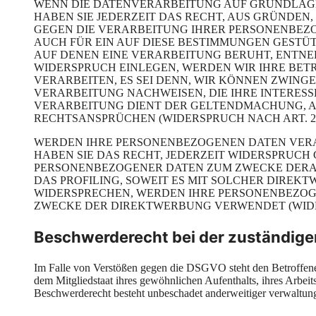
WENN DIE DATENVERARBEITUNG AUF GRUNDLAGE VO
HABEN SIE JEDERZEIT DAS RECHT, AUS GRÜNDEN,
GEGEN DIE VERARBEITUNG IHRER PERSONENBEZO
AUCH FÜR EIN AUF DIESE BESTIMMUNGEN GESTÜT
AUF DENEN EINE VERARBEITUNG BERUHT, ENTNE
WIDERSPRUCH EINLEGEN, WERDEN WIR IHRE BE
VERARBEITEN, ES SEI DENN, WIR KÖNNEN ZWIN
VERARBEITUNG NACHWEISEN, DIE IHRE INTERESS
VERARBEITUNG DIENT DER GELTENDMACHUNG, 
RECHTSANSPRÜCHEN (WIDERSPRUCH NACH ART. 21 
WERDEN IHRE PERSONENBEZOGENEN DATEN VERA
HABEN SIE DAS RECHT, JEDERZEIT WIDERSPRUCH
PERSONENBEZOGENER DATEN ZUM ZWECKE DERAR
DAS PROFILING, SOWEIT ES MIT SOLCHER DIREK
WIDERSPRECHEN, WERDEN IHRE PERSONENBEZOG
ZWECKE DER DIREKTWERBUNG VERWENDET (WIDERS
Beschwerderecht bei der zuständige
Im Falle von Verstößen gegen die DSGVO steht den Betroffenen
dem Mitgliedstaat ihres gewöhnlichen Aufenthalts, ihres Arbei
Beschwerderecht besteht unbeschadet anderweitiger verwaltungs